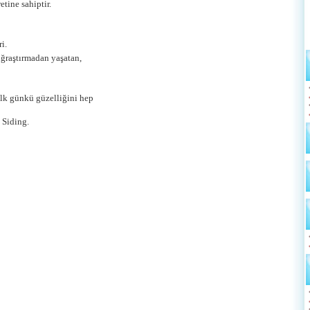
tine sahiptir.
i.
uğraştırmadan yaşatan,
lk günkü güzelliğini hep
 Siding.