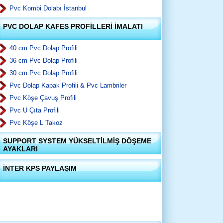
Pvc Kombi Dolabı İstanbul
PVC DOLAP KAFES PROFİLLERİ İMALATI
40 cm Pvc Dolap Profili
36 cm Pvc Dolap Profili
30 cm Pvc Dolap Profili
Pvc Dolap Kapak Profili & Pvc Lambriler
Pvc Köşe Çavuş Profili
Pvc U Çıta Profili
Pvc Köşe L Takoz
SUPPORT SYSTEM YÜKSELTİLMİŞ DÖŞEME
AYAKLARI
İNTER KPS PAYLAŞIM