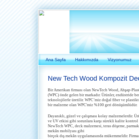
Ana Sayfa
Hakkımızda
Vizyonumuz
New Tech Wood Kompozit De
Bir Amerikan firması olan NewTech Wood, Ahşap-Plas
(WPC) önde gelen bir markadır. Ürünler, endüstride ben
teknolojilerle üretilir. WPC’miz doğal fiber ve plastikt
bir malzeme olan WPC'miz %100 geri dönüşümlüdür.
Dayanıklı, güzel ve çalışması kolay malzemelerdir. Ü
ve UV etkisi gibi sorunlara karşı sürekli kalite kontrol
NewTech WPC, deck malzemesi, teras döşeme, parmaklı
mekân mobilyası gibi
birçok dış mekân uygulamasında mükemmeldir. Firma