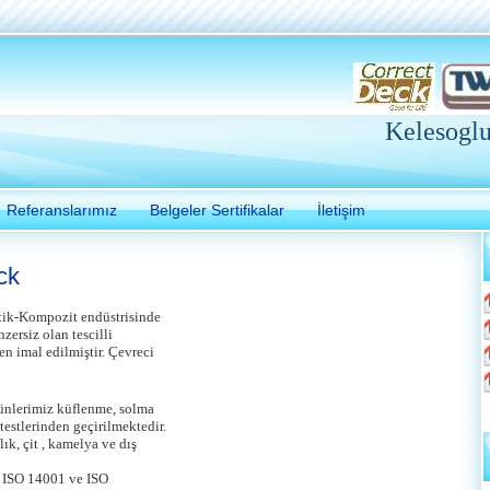
Kelesogl
Referanslarımız
Belgeler Sertifikalar
İletişim
ck
tik-Kompozit endüstrisinde
zersiz olan tescilli
en imal edilmiştir. Çevreci
rünlerimiz küflenme, solma
 testlerinden geçirilmektedir.
k, çit , kamelya ve dış
 ISO 14001 ve ISO